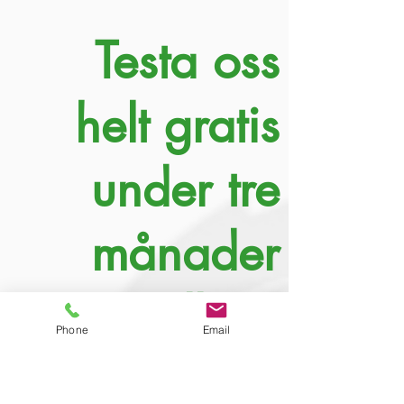
Testa oss
helt gratis
under tre
månader
upp till 20
Phone
Email
tkr/mån!