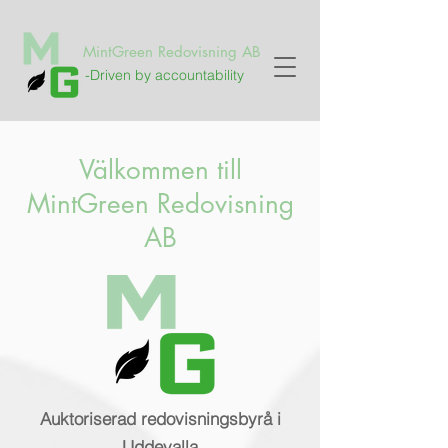
MintGreen Redovisning AB
-Driven by accountability
Välkommen till
MintGreen Redovisning
AB
Auktoriserad redovisningsbyrå i
Uddevalla