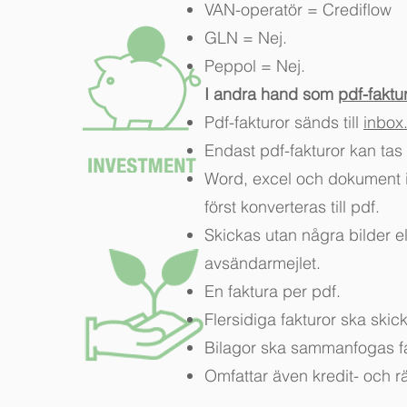
VAN-operatör = Crediflow
GLN = Nej.
Peppol = Nej.
I andra hand som
pdf-faktu
Pdf-fakturor sänds till
inbox
Endast pdf-fakturor kan tas
Word, excel och dokument i
först konverteras till pdf.
Skickas utan några bilder el
avsändarmejlet.
En faktura per pdf.
Flersidiga fakturor ska ski
Bilagor ska sammanfogas f
Omfattar även kredit- och rä