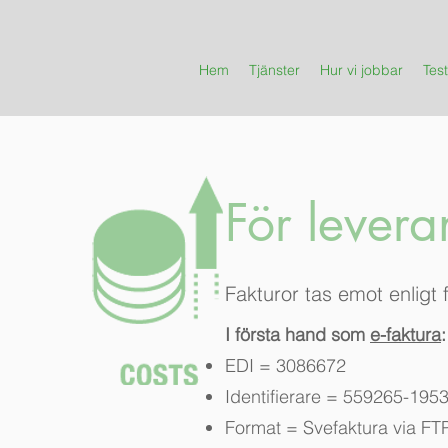
Hem
Tjänster
Hur vi jobbar
Test
För levera
Fakturor tas emot enligt 
I första hand som
e-faktura
:
EDI = 3086672
Identifierare = 559265-195
Format = Svefaktura via FT