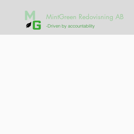
MintGreen Redovisning AB
-Driven by accountability