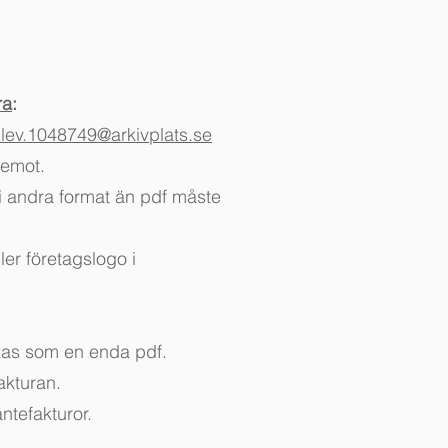
ra
:
.lev.1048749@arkivplats.se
 emot.
 andra format än pdf måste
ler företagslogo i
ckas som en enda pdf.
akturan.
ntefakturor.