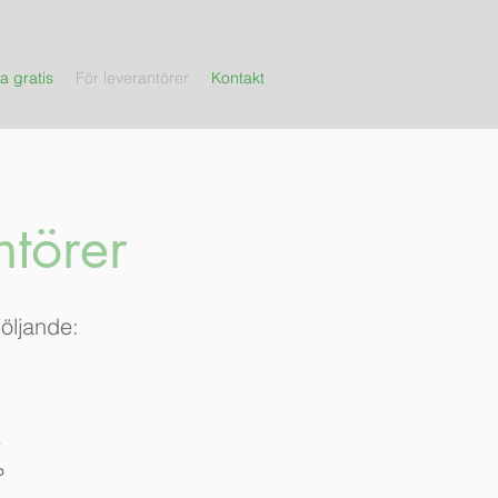
a gratis
För leverantörer
Kontakt
ntörer
följande:
3
P