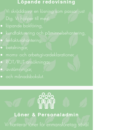
Löpande redovisning
Vi skräddarsyr en lösning som passar just
Dig. Vi hjälper till med:
löpande bokföring,
kundfakturering och påminnelsehantering,
levfakturahantering,
betalningar,
moms- och arbetsgivardeklarationer,
ROT/RUT ansökningar,
avstämningar,
och månadsbokslut.
Löner & Personaladmin
Vi hanterar löner för enmansföretag såväl