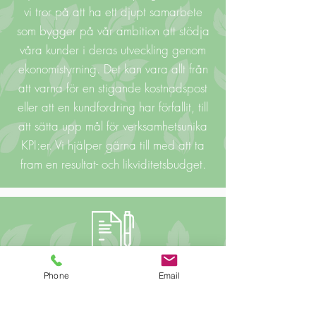
vi tror på att ha ett djupt samarbete
som bygger på vår ambition att stödja
våra kunder i deras utveckling genom
ekonomistyrning. Det kan vara allt från
att varna för en stigande kostnadspost
eller att en kundfordring har förfallit, till
att sätta upp mål för verksamhetsunika
KPI:er. Vi hjälper gärna till med att ta
fram en resultat- och likviditetsbudget.
Bolagsfrågor
Phone
Email
Vi står redo för att hjälpa Dig med alla
Dina frågor som rör Ditt företag. Vi kan